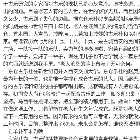
于古乐研究的专家面对古乐的现状已是心灰意冷。演技衰退、
出的问题。目前老艺人有的已去世，在世的寥寥无几，而且因
之又少，古乐到了失传的边缘。据东仓乐社87岁高龄的赵庚辰
的时期是在20世纪三四十年代，老人在谈到当时的情景时滔滔
仓、香木园、大吉昌、城隍庙……若加上城郊的古乐社和以打击
家。每逢农历六七月的十七、十八、十九，是古城西安的民间
广场，一队接一队的乐队，卖力气的演奏演唱，宛若有组织的民
学了一辈子，爱好了一辈子，现在连儿子也不愿学我这一套东
的东西就断送到我手里。”老人沧桑的脸上布满了无可奈何。
东仓古乐社在新世纪初并入西安交通大学。东仓乐社的赵庚
最为年长的一位，也是惟一掌握有成套古乐的艺人。因后继无
存的古乐谱和记住的曲子都哼唱出来。这就需要有人去把它译
存。初期交大尚有8名教师一起配合古乐的工作，如今却只剩
坚持。马西平在授课之余，把全部的精力都用于此。她说：“
在做这项工作，只希望能在老人有生之年完成它。既是对老人
留下一点有用的东西。因为有形的文物可以考证，无形的就没
三年时间，目前只整理出了60％。未来会是怎样，谁也无法预
亡羊补牢未为晚
专家认为，古乐的拯救要符合音乐发展的自身规律。分清先