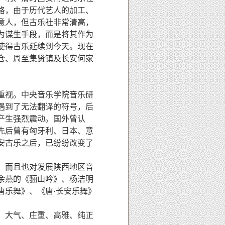
格，由于历代艺人的加工、
意人，但古乐社非常清高，
为谋生手段，而是将其作为
使得古乐延续到今天。现在
仓、周至集贤镇及长安何家
重视。中央音乐学院音乐研
遇到了无法翻译的符号，后
产生强烈震动。国外曾认
，先后曾有匈牙利、日本、意
安古乐之后，已纷纷改变了
，而且也对发展陕西地区音
余燕的《骊山吟》、杨洁明
唐乐舞》、《唐·长安乐舞》
，大气、庄重、高雅、纯正