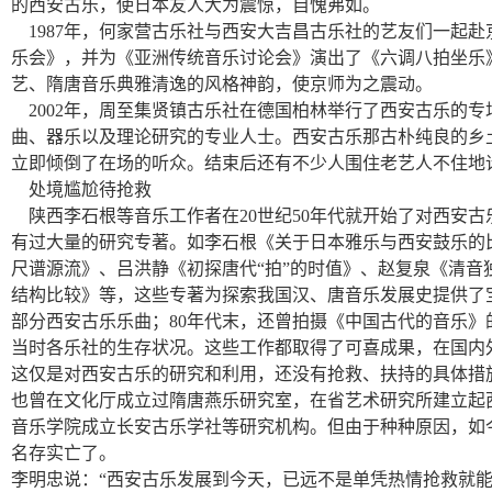
的西安古乐，使日本友人大为震惊，自愧弗如。
1987
年，何家营古乐社与西安大吉昌古乐社的艺友们一起赴
乐会》，并为《亚洲传统音乐讨论会》演出了《六调八拍坐乐
艺、隋唐音乐典雅清逸的风格神韵，使京师为之震动。
2002
年，周至集贤镇古乐社在德国柏林举行了西安古乐的专
曲、器乐以及理论研究的专业人士。西安古乐那古朴纯良的乡
立即倾倒了在场的听众。结束后还有不少人围住老艺人不住地
处境尴尬待抢救
陕西李石根等音乐工作者在20世纪50年代就开始了对西安
有过大量的研究专著。如李石根《关于日本雅乐与西安鼓乐的
尺谱源流》、吕洪静《初探唐代“拍”的时值》、赵复泉《清音
结构比较》等，这些专著为探索我国汉、唐音乐发展史提供了宝
部分西安古乐乐曲；80年代末，还曾拍摄《中国古代的音乐》
当时各乐社的生存状况。这些工作都取得了可喜成果，在国内
这仅是对西安古乐的研究和利用，还没有抢救、扶持的具体措施
也曾在文化厅成立过隋唐燕乐研究室，在省艺术研究所建立起
音乐学院成立长安古乐学社等研究机构。但由于种种原因，如
名存实亡了。
李明忠说：“西安古乐发展到今天，已远不是单凭热情抢救就能