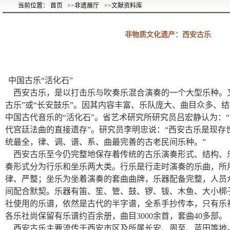
当前位置： 首页
>>非遗展厅
>>文献资料库
非物质文化遗产：西安古乐
中国古乐“活化石”
西安古乐，是以打击乐与吹奏乐混合演奏的一个大型乐种。又
古乐”或“长安鼓乐”。因其内容丰富、乐队庞大、曲目众多、
中国古代音乐的“活化石”。省艺术研究所研究员吕宏静认为：
代宫廷法曲的直接遗存”。研究员李明忠说：“西安古乐是现存
统最全，律、调、谱、系、曲最完善的古老民间乐种。”
西安古乐至今仍完整地保存着传统的古乐演奏形式、结构、
奏形式分为行乐和坐乐两大类。行乐是行走时演奏的乐曲，所
律、严整；坐乐为坐着演奏的套曲曲牌，乐器配备完整，人员
间配合默契。乐器有笛、笙、管、鼓、锣、钹、木鱼、大小梆子
社使用的乐谱，依然是古代的半字谱，全系手抄传本，只有乐
各乐社尚保留有乐谱约百余册，曲目3000余首，套曲40多部。
西安古乐主要流传于西安市区及所属长安、周至、蓝田等地