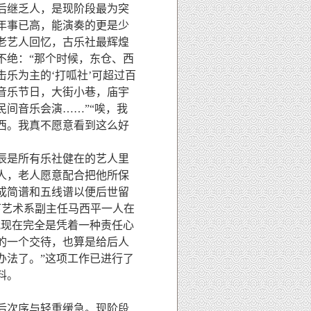
后继乏人，是现阶段最为突
年事已高，能演奏的更是少
老艺人回忆，古乐社最辉煌
不绝：“那个时候，东仓、西
乐为主的‘打呱社’可超过百
音乐节日，大街小巷，庙宇
间音乐会演……”“唉，我
西。我真不愿意看到这么好
辰是所有乐社健在的艺人里
人，老人愿意配合把他所保
成简谱和五线谱以便后世留
下艺术系副主任马西平一人在
我现在完全是凭着一种责任心
的一个交待，也算是给后人
办法了。”这项工作已进行了
料。
后次序与轻重缓急。现阶段