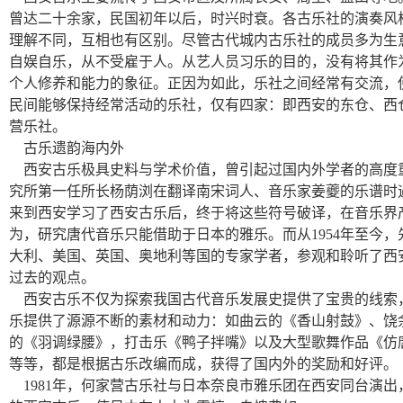
曾达二十余家，民国初年以后，时兴时衰。各古乐社的演奏风
理解不同，互相也有区别。尽管古代城内古乐社的成员多为生
自娱自乐，从不受雇于人。从艺人员习乐的目的，没有将其作
个人修养和能力的象征。正因为如此，乐社之间经常有交流，
民间能够保持经常活动的乐社，仅有四家：即西安的东仓、西
营乐社。
古乐遗韵海内外
西安古乐极具史料与学术价值，曾引起过国内外学者的高度
究所第一任所长杨荫浏在翻译南宋词人、音乐家姜夔的乐谱时
来到西安学习了西安古乐后，终于将这些符号破译，在音乐界
为，研究唐代音乐只能借助于日本的雅乐。而从1954年至今
大利、美国、英国、奥地利等国的专家学者，参观和聆听了西
过去的观点。
西安古乐不仅为探索我国古代音乐发展史提供了宝贵的线索
乐提供了源源不断的素材和动力：如曲云的《香山射鼓》、饶
的《羽调绿腰》，打击乐《鸭子拌嘴》以及大型歌舞作品《仿
等等，都是根据古乐改编而成，获得了国内外的奖励和好评。
1981
年，何家营古乐社与日本奈良市雅乐团在西安同台演出