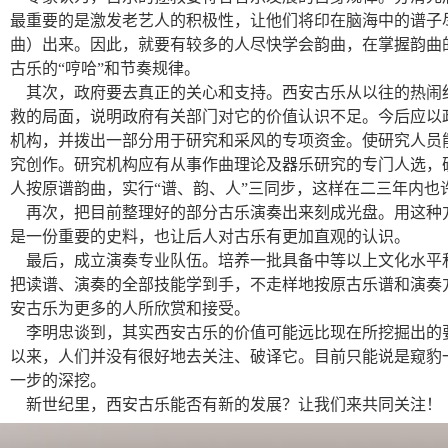
最重要的是激发老艺人的积极性，让他们将印在脑海中的谱子
曲）出来。因此，就要有较多的人尽快学会韵曲，在掌握韵曲
古乐的“哼哈”和节奏规律。
其次，政府要去真正的关心和支持。西安古乐从以往的热闹
救的局面，说明政府有关部门对它的价值认识不足。今后应以
机构，并拨出一部分用于研究和采风的专项资金。使研究人员
究创作。研究机构应有从事作曲理论及器乐研究的专门人选，
人按原谱韵曲，实行“谱、韵、人”三同步，这样在二三年内也
再次，把目前整理好的部分古乐演奏出来刻成光盘。用这种
是一份重要的史料，也让后人对古乐有更加直观的认识。
最后，成立演奏专业队伍。培养一批具备中等以上文化水平
把读谱、演奏的全部技能学到手，不走样地按原古乐谱和演奏
安古乐为更多的人所欣赏和接受。
李明忠谈到，其实西安古乐的价值可能远比现在所挖掘出的
以来，人们并没有很好地去关注、破译它。目前只能说是窥豹
一步的深挖。
新世纪里，西安古乐能否有新的发展？让我们来共同关注！