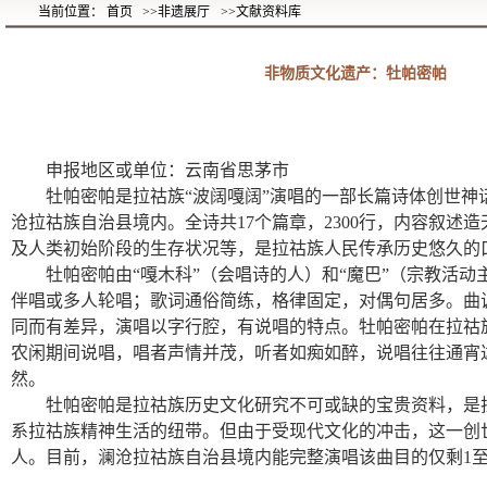
当前位置： 首页
>>非遗展厅
>>文献资料库
非物质文化遗产：牡帕密帕
申报地区或单位：云南省思茅市
牡帕密帕是拉祜族“波阔嘎阔”演唱的一部长篇诗体创世神
沧拉祜族自治县境内。全诗共17个篇章，2300行，内容叙述
及人类初始阶段的生存状况等，是拉祜族人民传承历史悠久的
牡帕密帕由“嘎木科”（会唱诗的人）和“魔巴”（宗教活
伴唱或多人轮唱；歌词通俗简练，格律固定，对偶句居多。曲
同而有差异，演唱以字行腔，有说唱的特点。牡帕密帕在拉祜
农闲期间说唱，唱者声情并茂，听者如痴如醉，说唱往往通宵
然。
牡帕密帕是拉祜族历史文化研究不可或缺的宝贵资料，是
系拉祜族精神生活的纽带。但由于受现代文化的冲击，这一创
人。目前，澜沧拉祜族自治县境内能完整演唱该曲目的仅剩1至