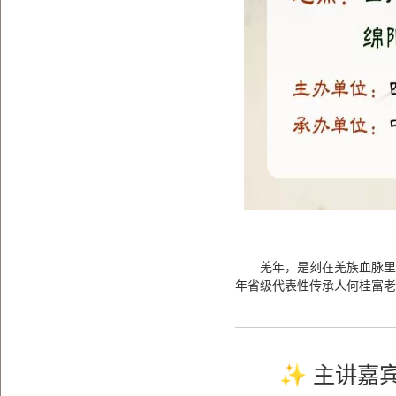
羌年，是刻在羌族血脉里
年省级代表性传承人何桂富
✨ 主讲嘉