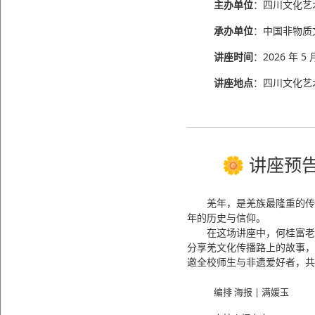
主办单位
：四川文化艺
承办单位
：中国非物质
讲座时间
：2026 年 5
讲座地点
：四川文化艺术
🌼 讲座预
羌年，是羌族最隆重的传
年的历史与信仰。
在这场讲座中，何桂富老
分享羌文化传播路上的故事
邀全校师生与非遗爱好者，共
编排 海报 | 满媛玉